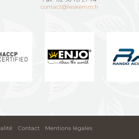
contact@leskemm.fr
alité
-
Contact
-
Mentions légales