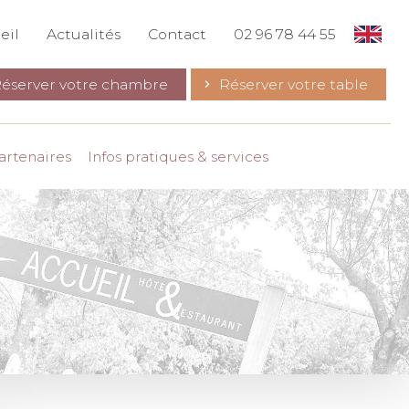
eil
Actualités
Contact
02 96 78 44 55
éserver votre chambre
Réserver votre table
artenaires
Infos pratiques & services