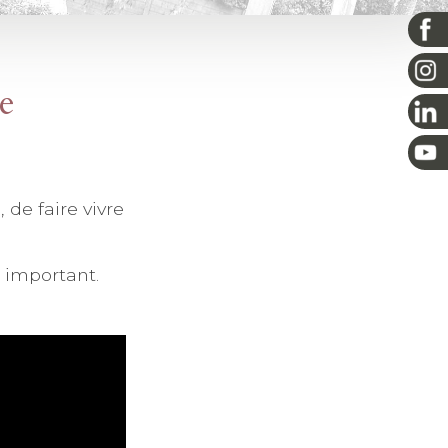
se
de faire vivre
 important.