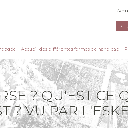
Accu
R
engagée
Accueil des différentes formes de handicap
P
 RSE ? QU'EST CE 
ST ? VU PAR L'ES