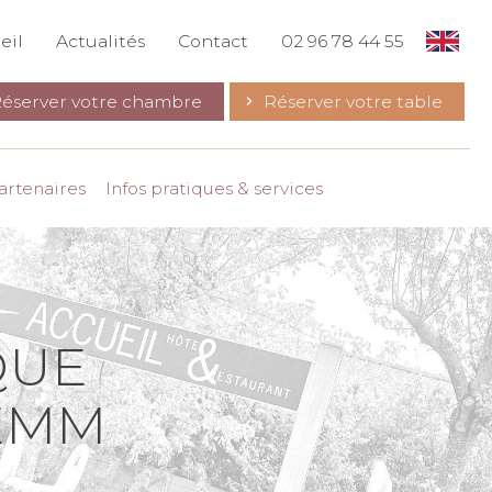
eil
Actualités
Contact
02 96 78 44 55
éserver votre chambre
Réserver votre table
artenaires
Infos pratiques & services
QUE
KEMM