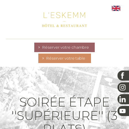
Réserver votre chambre
Réserver votre table
SOIRÉE ÉTAPE
''SUPÉRIEURE'' (3