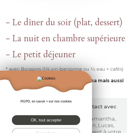
- Le dîner du soir (plat, dessert)
- La nuit en chambre supérieure
- Le petit déjeuner
* avec Boissons (1/4 vin /personne ou ½ eau + cafés)
Canal +, Canal + Sport, Canal + Cinéma mais aussi
BeIN Sport dans votre hôtel !
RGPD, en savoir + sur nos cookies
N'hésitez pas à prendre contact avec
nous !
Marine, Gaëlle, Lilla, Chloé, Samantha,
OK, tout accepter
Rebecca, Hugo, Melvin, Ethan, Lucas,
Gaël... et toute l'équipe se tiennent à votre